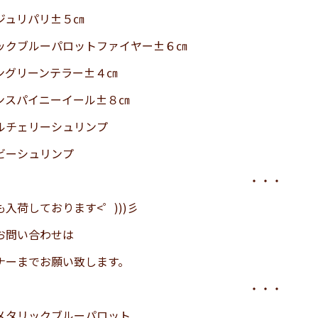
ジュリパリ±５㎝
ックブルーパロットファイヤー±６㎝
ングリーンテラー±４㎝
ンスパイニーイール±８㎝
ルチェリーシュリンプ
ビーシュリンプ
・・・
入荷しております<゜)))彡
お問い合わせは
ナーまでお願い致します。
・・・
メタリックブルーパロット