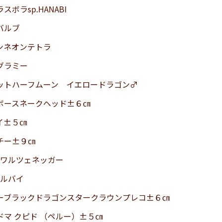
スボラsp.HANABI
バルブ
ンネオンテトラ
グラミー
ットハーフムーン イエロードラゴン♂
ボースネークヘッド±６㎝
イ±５㎝
チー±９㎝
シュワルツェネッガー
テルバイ
ーブラックドラゴンスタークラウンプレコ±６㎝
ドマ クピド （ペルー）±５㎝