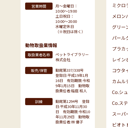
ミクロラ
月〜金曜日：
営業時間
10:00〜19:00
メロン
土日祝日：
10:00〜20:00
グリー
水曜定休日
（※祝日は除く）
パール
動物取扱業情報
プラカ
ペットライブラリー
取扱業者名称
レイン
株式会社
コウタ
動尾第337/338号
販売/保管
登録日:平成19年1月
16日 有効期限:令和
カムル
9年1月15日 動物取
扱責任者:稲庭 和人
Co.
動尾第1294号 登録
訓練
Co.ス
日:平成30年11月30
日 有効期限:令和10
スーパ
年11月29日 動物取
扱責任者:林 優子
ビオト