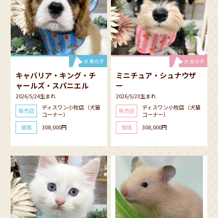
犬 男の子
犬 女の子
キャバリア・キング・チ
ミニチュア・シュナウザ
ャールズ・スパニエル
ー
2026/5/24生まれ
2026/5/23生まれ
ディスワン小牧店（犬猫
ディスワン小牧店（犬猫
販売店
販売店
コーナー）
コーナー）
価格
価格
308,000円
308,000円