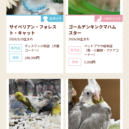
猫 男の子
小動物 女の子
サイベリアン・フォレス
ゴールデンキンクマハム
ト・キャット
スター
2026/5/19生まれ
2026/06生まれ
ディスワン小牧店（犬猫
ペットプラザ岐阜店
販売店
販売店
コーナー）
（鳥・小動物・アクアコ
ーナー）
価格
286,000円
価格
3,058円