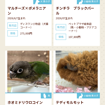
犬 男の子
小動物 男の子
マルチーズ×ポメラニア
チンチラ ブラックパー
ン
ル
2026/6/7生まれ
2026/07生まれ
ディスワン小牧店（犬猫
ペットプラザ岐阜店
販売店
販売店
コーナー）
（鳥・小動物・アクアコ
ーナー）
価格
275,000円
価格
107,800円
鳥
小動物 男の子
ホオミドリウロコイン
テディモルモット