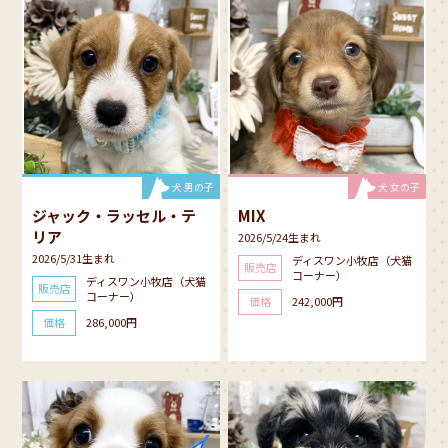
犬 男の子
犬 女の子
ジャック・ラッセル・テ
MIX
リア
2026/5/24生まれ
2026/5/31生まれ
ディスワン小牧店（犬猫
販売店
コーナー）
ディスワン小牧店（犬猫
販売店
コーナー）
価格
242,000円
価格
286,000円