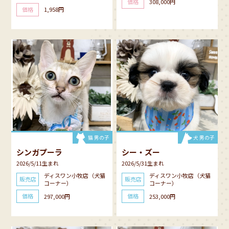
価格
308,000円
価格
1,958円
猫 男の子
犬 男の子
シンガプーラ
シー・ズー
2026/5/11生まれ
2026/5/31生まれ
ディスワン小牧店（犬猫
ディスワン小牧店（犬猫
販売店
販売店
コーナー）
コーナー）
価格
価格
297,000円
253,000円