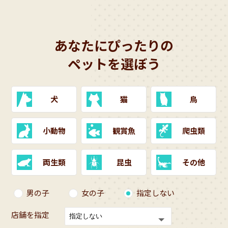
あなたにぴったりの
ペットを選ぼう
犬
猫
鳥
小動物
観賞魚
爬虫類
両生類
昆虫
その他
男の子
女の子
指定しない
店舗を指定