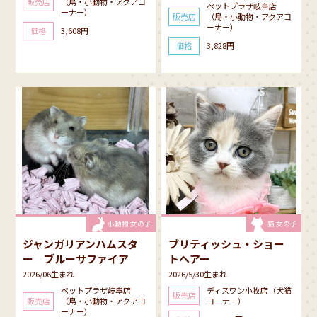
販売店
（鳥・小動物・アクアコ
ペットプラザ岐阜店
ーナー）
販売店
（鳥・小動物・アクアコ
ーナー）
価格
3,608円
価格
3,828円
小動物 女の子
猫 女の子
ジャンガリアンハムスタ
ブリティッシュ・ショー
ー ブルーサファイア
トヘアー
2026/06生まれ
2026/5/30生まれ
ペットプラザ岐阜店
ディスワン小牧店（犬猫
販売店
販売店
（鳥・小動物・アクアコ
コーナー）
ーナー）