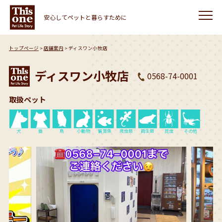
安心してペットと暮らすために
トップページ
店舗案内
ディスワン小牧店
ディスワン小牧店
0568-74-0001
取扱ペット
犬
猫
鳥
小動物
観賞魚
爬虫類
両生類
昆虫
その他