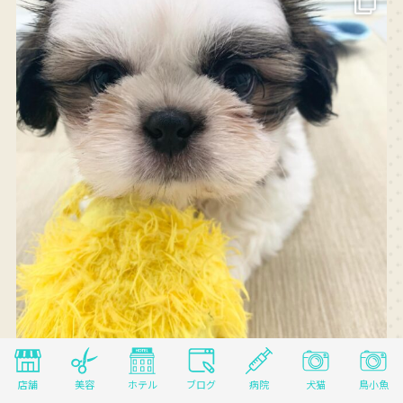
Instagram でフォロー
さらに読み込む
店舗
美容
ホテル
ブログ
病院
犬猫
鳥小魚